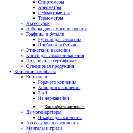
Спиртомеры
Ареометры
Рефрактометры
Термометры
Аксессуары
Наборы для самогоноварения
Графины и бутыли
Бутыли для самогона
Пробки для бутылок
Этикетки и наклейки
Книги для самогоноварения
Подарочные сертификаты
Сувенирная продукция
Копчение и колбасы
Коптильни
Горячего копчения
Холодного копчения
2 в 1
Из нержавейки
Как выбрать коптильню
Дымогенераторы
Шкафы для копчения
Аксессуары для копчения
Мангалы и грили