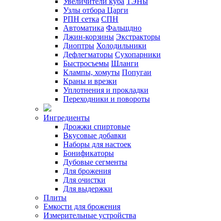
Увеличители куба
ТЭНы
Узлы отбора
Царги
РПН сетка
СПН
Автоматика
Фальшдно
Джин-корзины
Экстракторы
Диоптры
Холодильники
Дефлегматоры
Сухопарники
Быстросъемы
Шланги
Клампы, хомуты
Попугаи
Краны и врезки
Уплотнения и прокладки
Переходники и повороты
Ингредиенты
Дрожжи спиртовые
Вкусовые добавки
Наборы для настоек
Бонификаторы
Дубовые сегменты
Для брожения
Для очистки
Для выдержки
Плиты
Емкости для брожения
Измерительные устройства