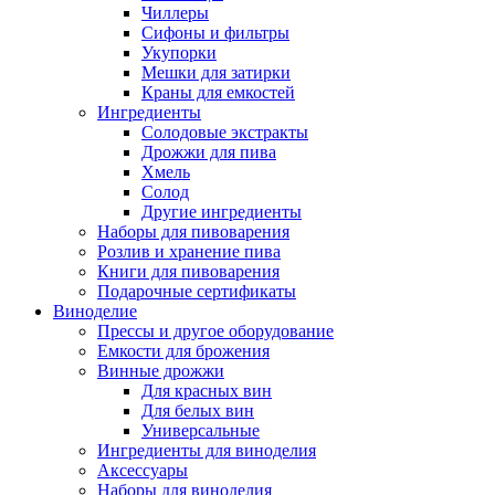
Чиллеры
Сифоны и фильтры
Укупорки
Мешки для затирки
Краны для емкостей
Ингредиенты
Солодовые экстракты
Дрожжи для пива
Хмель
Солод
Другие ингредиенты
Наборы для пивоварения
Розлив и хранение пива
Книги для пивоварения
Подарочные сертификаты
Виноделие
Прессы и другое оборудование
Емкости для брожения
Винные дрожжи
Для красных вин
Для белых вин
Универсальные
Ингредиенты для виноделия
Аксессуары
Наборы для виноделия