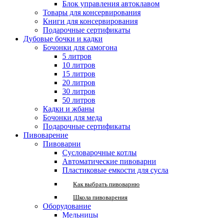
Блок управления автоклавом
Товары для консервирования
Книги для консервирования
Подарочные сертификаты
Дубовые бочки и кадки
Бочонки для самогона
5 литров
10 литров
15 литров
20 литров
30 литров
50 литров
Кадки и жбаны
Бочонки для меда
Подарочные сертификаты
Пивоварение
Пивоварни
Сусловарочные котлы
Автоматические пивоварни
Пластиковые емкости для сусла
Как выбрать пивоварню
Школа пивоварения
Оборудование
Мельницы