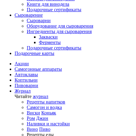
Книги для винодела
Подарочные сертификаты
Сыроварение
Сыроварни
Оборудование для сыроварения
Ингредиенты для сыроварения
Закваски
Ферменты
Подарочные сертификаты
Подарочные карты
Акции
Самогонные аппараты
Автоклавы
Коптильни
Пивоварни
Журнал
Читайте
журнал
Рецепты напитков
Самогон и водка
Виски
Коньяк
Ром
Джин
Наливки и настойки
Вино
Пиво
Рецепты еды