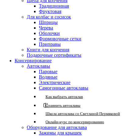
Щепа для копчения
Традиционная
Фруктовая
Для колбас и сосисок
Шприцы
Черева
Оболочки
Формовочные сетки
Приправы
Книги для копчения
Подарочные сертификаты
Консервирование
Автоклавы
Паровые
Водяные
Электрические
Самогонные автоклавы
Как выбрать автоклав
Сравнить автоклавы
Школа автоклава со Светланой Пермяковой
Онлайн-курс по консервированию
Оборудование для автоклава
Зажимы для крышек