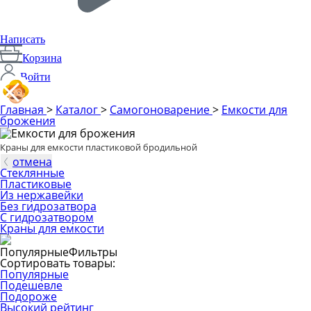
Написать
Корзина
Войти
Главная
>
Каталог
>
Самогоноварение
>
Емкости для
брожения
Производим с 2014 года
2
Краны для емкости пластиковой бродильной
отмена
Стеклянные
Пластиковые
Из нержавейки
Без гидрозатвора
С гидрозатвором
Краны для емкости
Популярные
Фильтры
Сортировать товары:
Популярные
Подешевле
Подороже
Высокий рейтинг