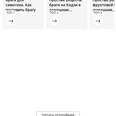
самогона. Как
браги на Кодзи в
фруктовой б
поставить брагу
домашних
домашних
ТОП 1
ТОП 2
ТОП 3
условиях
условиях
Читать подробнее