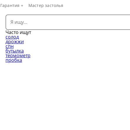
Гарантия +
Мастер застолья
Часто ищут
солод
дрожжи
спн
бутылка
термометр
пробка