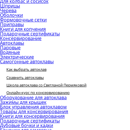
Для колбас и сосисок
Шприцы
Черева
Оболочки
Формовочные сетки
Приправы
Книги для копчения
Подарочные сертификаты
Консервирование
Автоклавы
Паровые
Водяные
Электрические
Самогонные автоклавы
Как выбрать автоклав
Сравнить автоклавы
Школа автоклава со Светланой Пермяковой
Онлайн-курс по консервированию
Оборудование для автоклава
Зажимы для крышек
Блок управления автоклавом
Товары для консервирования
Книги для консервирования
Подарочные сертификаты
Дубовые бочки и кадки