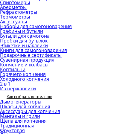
Спиртомеры
Ареометры
Рефрактометры
Термометры
Аксессуары
Наборы для самогоноварения
Графины и бутыли
Бутыли для самогона
Пробки для бутылок
Этикетки и наклейки
Книги для самогоноварения
Подарочные сертификаты
Сувенирная продукция
Копчение и колбасы
Коптильни
Горячего копчения
Холодного копчения
2 в 1
Из нержавейки
Как выбрать коптильню
Дымогенераторы
Шкафы для копчения
Аксессуары для копчения
Мангалы и грили
Щепа для копчения
Традиционная
Фруктовая