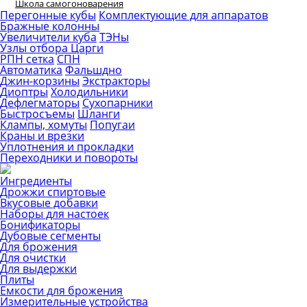
Школа самогоноварения
Перегонные кубы
Комплектующие для аппаратов
Бражные колонны
Увеличители куба
ТЭНы
Узлы отбора
Царги
РПН сетка
СПН
Автоматика
Фальшдно
Джин-корзины
Экстракторы
Диоптры
Холодильники
Дефлегматоры
Сухопарники
Быстросъемы
Шланги
Клампы, хомуты
Попугаи
Краны и врезки
Уплотнения и прокладки
Переходники и повороты
Ингредиенты
Дрожжи спиртовые
Вкусовые добавки
Наборы для настоек
Бонификаторы
Дубовые сегменты
Для брожения
Для очистки
Для выдержки
Плиты
Емкости для брожения
Измерительные устройства