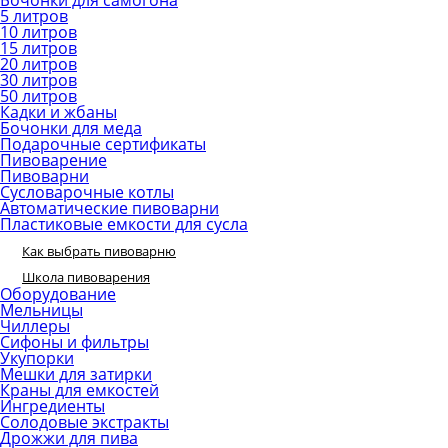
Бочонки для самогона
5 литров
10 литров
15 литров
20 литров
30 литров
50 литров
Кадки и жбаны
Бочонки для меда
Подарочные сертификаты
Пивоварение
Пивоварни
Сусловарочные котлы
Автоматические пивоварни
Пластиковые емкости для сусла
Как выбрать пивоварню
Школа пивоварения
Оборудование
Мельницы
Чиллеры
Сифоны и фильтры
Укупорки
Мешки для затирки
Краны для емкостей
Ингредиенты
Солодовые экстракты
Дрожжи для пива