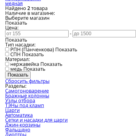
медная
Найдено
2
товара
Наличие в магазине:
Выберите магазин
Показать
Цена:
-
Показать
Тип насадки:
РПН (Панченкова)
Показать
CПН
Показать
Материал:
нержавейка
Показать
медь
Показать
Сбросить фильтры
Разделы:
Самогоноварение
Бражные колонны
Узлы отбора
ТЭНы под кламп
Царги
Автоматика
Сетки и насадки для царги
Джин-корзины
Фальшдно
Диоптры