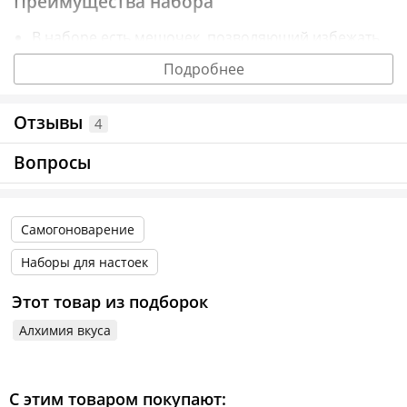
Преимущества набора
В наборе есть мешочек, позволяющий избежать
фильтрации напитка
Подробнее
Все ингредиенты имеют натуральное
Отзывы
происхождение
4
Все составляющие подобраны в оптимальных
Вопросы
пропорциях, дополнительно отмерять и
взвешивать ничего не нужно
Самогоноварение
Набор прост в использовании
Наборы для настоек
Инструкция по использованию
Этот товар из подборок
Все ингредиенты переложить в мешочек,
Алхимия вкуса
завязать и положить в емкость для
настаивания.
С этим товаром покупают:
Залить 0,5 л самогона двойной очистки 40° или