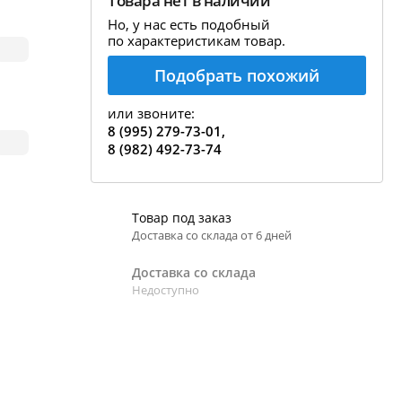
Товара нет в наличии
ррекция показаний ареометра
Но, у нас есть подобный
по характеристикам товар.
 пивовара
Подобрать похожий
збавление и испарение сусла
держание алкоголя в пиве
или звоните:
8 (995) 279-73-01,
8 (982) 492-73-74
Товар под заказ
Доставка со склада от 6 дней
Доставка со склада
Недоступно