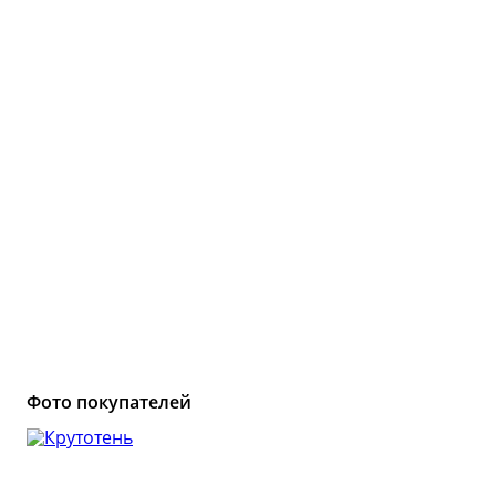
Копчено
Виноделие
Колбасы
Обзоры то
Сыроварение
👍 Рейти
аппарато
Подарочные карты
Все рейт
Youtube-к
800+ видео
Фото покупателей
Соо
ВКон
25 00