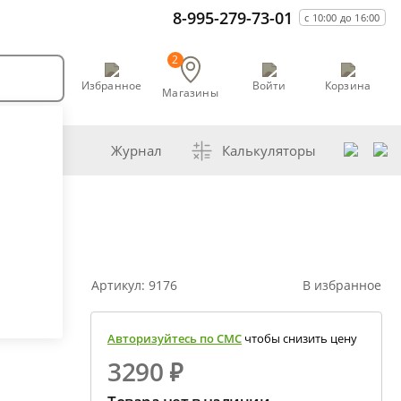
8-995-279-73-01
с 10:00 до 16:00
2
Избранное
Войти
Корзина
Магазины
воварни
Журнал
Калькуляторы
 самогонщика
збавление самогона водой
ешивание спиртов разной крепости
Артикул:
9176
В избранное
обная перегонка спирта-сырца
счет сахарной браги
Авторизуйтесь по СМС
чтобы снизить цену
мена сахара глюкозой (декстрозой)
3290 ₽
счет абсолютного спирта и отбора голов