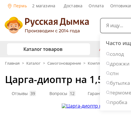
Пермь
2 магазина
Доставка
Оплата
Оптовика
Часто ищ
Каталог товаров
АКЦИИ
Са
солод
ж
дрожжи
Главная
>
Каталог
>
Самогоноварение
>
Комплектующие
>
Ца
Самогоноварение
Рецепты н
спн
Царга-диоптр на 1,5 дюй
Самогон 
Копчение и колбасы
бутылка
Виски
термоме
Ром
Дж
Отзывы
39
Вопросы
12
Гарантия: 1 год
Консервирование
Наливки 
пробка
Вино
П
Дубовые бочки и кадки
Рецепты 
Пивоварение
Консервы