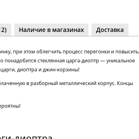
бщество
оклассники
+ читателей
12)
Наличие в магазинах
Доставка
нку, при этом облегчить процесс перегонки и повысить
но понадобится стеклянная царга-диоптр — уникальное
царги, диоптра и джин-корзины!
облаченную в разборный металлический корпус. Концы
ероятны!
ги-диоптра