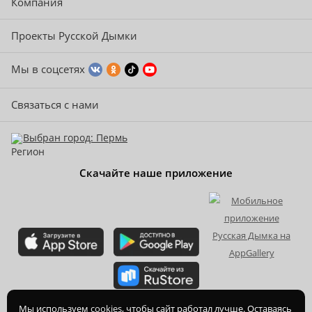
Компания
Проекты Русской Дымки
Мы в соцсетях
Связаться с нами
Выбран город: Пермь
Скачайте наше приложение
2015-
2026
© ООО Торгово-производственная компания Ханхи,
Мы используем
cookies
, чтобы сайт работал лучше. Оставаясь