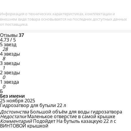
Информация о технических характеристиках, комплектации и
внешнем виде товара основывается на последних доступных данных
от поставщика.
Отзывы
37
4.73 / 5
5 звезд
28
4 звезды
8
3 звезды
1
2 звезды
0
1 звезда
0
Б
Без имени
25 ноября 2025
Гидрозатвор для бутыли 22 л
Достоинства
Большой объём для воды гидрозатвора
Недостатки
Маленькое отверстие в самой крышке
Комментарий
Подойдет
На бутыль казацкую 22 л с
ВИНТОВОЙ крышкой