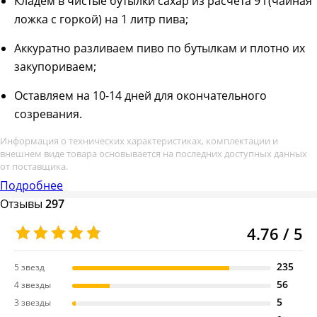
Кладем в чистые бутылки сахар из расчета 9 г(чайная
ложка с горкой) на 1 литр пива;
Аккуратно разливаем пиво по бутылкам и плотно их
закупориваем;
Оставляем на 10-14 дней для окончательного
созревания.
Информация о технических характеристиках, комплектации и
внешнем виде товара основывается на последних доступных данных
от поставщика.
Подробнее
Отзывы
297
4.76 / 5
235
5 звезд
56
4 звезды
5
3 звезды