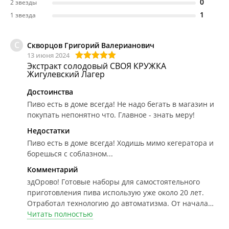
0
2 звезды
1
1 звезда
С
Скворцов Григорий Валерианович
13 июня 2024
Экстракт солодовый СВОЯ КРУЖКА
Жигулевский Лагер
Достоинства
Пиво есть в доме всегда! Не надо бегать в магазин и
покупать непонятно что. Главное - знать меру!
Недостатки
Пиво есть в доме всегда! Ходишь мимо кегератора и
борешься с соблазном...
Комментарий
здОрово!
Готовые наборы для самостоятельного
приготовления пива использую уже около 20 лет.
Отработал технологию до автоматизма. От начала
приготовления до готового продукта - всего 10-14
Читать полностью
дней. Последние 8 лет для карбонизации использую