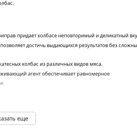
олбас.
иправ придает колбасе неповторимый и деликатный вку
 позволяет достичь выдающихся результатов без сложн
катесных колбас из различных видов мяса.
живающий агент обеспечивает равномерное
ы.
ешнем виде товара основывается на последних доступных данных от
казать еще