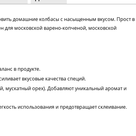
ество
лассники
отовить домашние колбасы с насыщенным вкусом. Прост в
читателей
н для московской варено-копченой, московской
ланс в продукте.
силивает вкусовые качества специй.
й, мускатный орех). Добавляют уникальный аромат и
егкость использования и предотвращает склеивание.