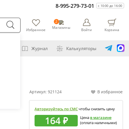
8-995-279-73-01
с 10:00 до 16:00
2
Магазины
Избранное
Войти
Корзина
варни
Журнал
Калькуляторы
самогонщика
авление самогона водой
ивание спиртов разной крепости
Артикул:
921124
В избранное
ная перегонка спирта-сырца
ет сахарной браги
Авторизуйтесь по СМС
чтобы снизить цену
а сахара глюкозой (декстрозой)
164 ₽
Цена
в магазине
(оплата наличными)
ет абсолютного спирта и отбора голов