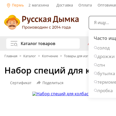
Пермь
2 магазина
Доставка
Оплата
Оптовика
Часто ищ
Каталог товаров
АКЦИИ
Са
солод
жу
дрожжи
Главная
>
Каталог
>
Копчение
>
Товары для изготовления колба
Самогоноварение
Рецепты нап
спн
Набор специй для колбас
Самогон и 
Копчение и колбасы
бутылка
Виски
Ко
термоме
Ром
Джи
Сертификат
Поделиться
Консервирование
Наливки и 
пробка
Вино
Пив
Дубовые бочки и кадки
Рецепты ед
Пивоварение
Консервы и