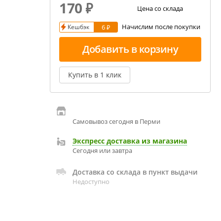
170
₽
екция показаний ареометра
Цена со склада
Начислим после покупки
Кешбэк
6 ₽
ивовара
авление и испарение сусла
Добавить в корзину
ржание алкоголя в пиве
Купить в 1 клик
Самовывоз сегодня в Перми
Экспресс доставка из магазина
Сегодня или завтра
Доставка со склада в пункт выдачи
Недоступно