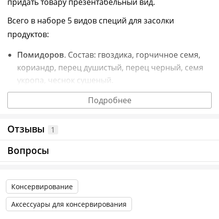
придать товару презентабельный вид.
Всего в наборе 5 видов специй для засолки
продуктов:
Помидоров
. Состав: гвоздика, горчичное семя,
кориандр, перец душистый, перец черный, семя
укропа, чеснок сушеный.
Огурцов
. Состав: горчичное семя, перец черный,
Подробнее
укроп, чеснок сушеный, гранулы, хрен сушеный,
эстрагон.
Отзывы
1
Грибов
. Состав: гвоздика, лавровый лист, перец
Вопросы
душистый, перец черный, укроп, хрен сушеный,
чеснок сушеный.
Консервирование
Салатов и овощей
. Состав: паприка, чеснок,
куркума, горчичное семя, укроп, сахар, базилик,
Аксессуары для консервирования
перец черный, лук, петрушка, перец чили,