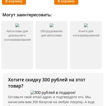
Отличный подарок родных и близких
Уникальный дизайн, готовая подарочная
Могут заинтересовать:
упаковка
Большая область применения
Автоклавы для
Оборудование
Книги для
домашнего
для автоклава
консервирования
Придает яркий насыщенный аромат и вкус
консервирования
100% натуральный состав без усилителей вкуса и
консервантов
Качественный помол
Характеристики
Хотите скидку 300 рублей на этот
Производитель — ИП Шульга В. В.
товар?
Кол-во специй в наборе — 5 шт.
Оставьте свой email-адрес и подтвердите его. Мы
начислим вам 300 бонусов на любую покупку. А еще
Срок годности — 24 месяца